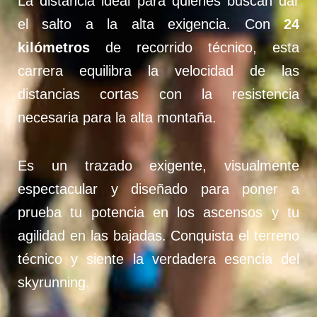
La distancia ideal para quienes buscan dar
el salto a la alta exigencia. Con
24
kilómetros
de recorrido técnico, esta
carrera equilibra la velocidad de las
distancias cortas con la resistencia
necesaria para la alta montaña.
Es un trazado exigente, visualmente
espectacular y diseñado para poner a
prueba tu potencia en los ascensos y tu
agilidad en las bajadas. Conquista el terreno
técnico y siente la verdadera esencia del
skyrunning.